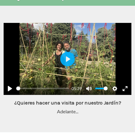
Play
05:39
Play
Mute
Settings
Ente
¿Quieres hacer una visita por nuestro Jardín?
full
Adelante...