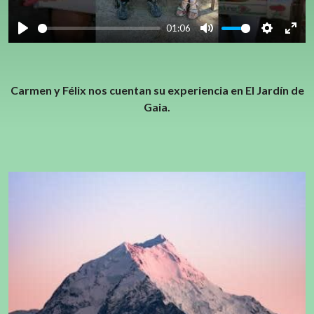
01:06
Play
Mute
Settings
Ente
full
Carmen y Félix nos cuentan su experiencia en El Jardín de
Gaia.