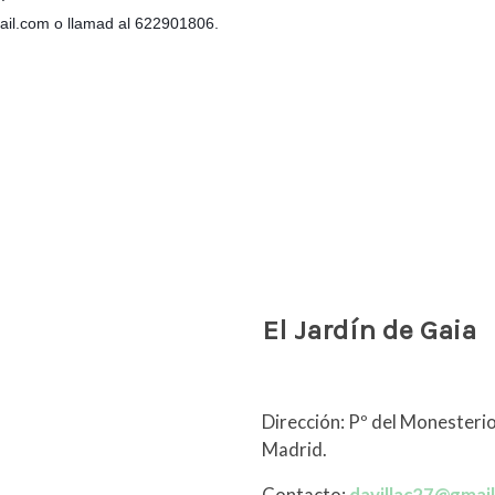
ail.com o llamad al 622901806.
El Jardín de Gaia
Dirección: Pº del Monesterio
Madrid.
Contacto:
davillac27@gmai