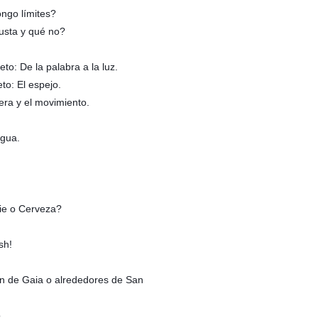
ngo límites?
usta y qué no?
to: De la palabra a la luz.
to: El espejo.
era y el movimiento.
agua.
hie o Cerveza?
sh!
ín de Gaia o alrededores de San
.