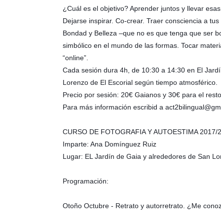
¿Cuál es el objetivo? Aprender juntos y llevar esas
Dejarse inspirar. Co-crear. Traer consciencia a tu
Bondad y Belleza –que no es que tenga que ser bon
simbólico en el mundo de las formas. Tocar mater
“online”.
Cada sesión dura 4h, de 10:30 a 14:30 en El Jard
Lorenzo de El Escorial según tiempo atmosférico.
Precio por sesión: 20€ Gaianos y 30€ para el resto
Para más información escribid a act2bilingual@gm
CURSO DE FOTOGRAFIA Y AUTOESTIMA 2017/
Imparte: Ana Domínguez Ruiz
Lugar: EL Jardín de Gaia y alrededores de San Lor
Programación:
Otoño Octubre - Retrato y autorretrato. ¿Me cono