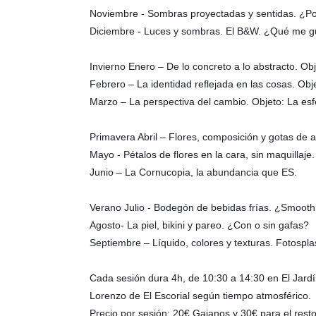
Noviembre - Sombras proyectadas y sentidas. ¿Po
Diciembre - Luces y sombras. El B&W. ¿Qué me g
Invierno Enero – De lo concreto a lo abstracto. Obje
Febrero – La identidad reflejada en las cosas. Obje
Marzo – La perspectiva del cambio. Objeto: La esf
Primavera Abril – Flores, composición y gotas de 
Mayo - Pétalos de flores en la cara, sin maquillaje.
Junio – La Cornucopia, la abundancia que ES.
Verano Julio - Bodegón de bebidas frías. ¿Smoot
Agosto- La piel, bikini y pareo. ¿Con o sin gafas?
Septiembre – Líquido, colores y texturas. Fotospla
Cada sesión dura 4h, de 10:30 a 14:30 en El Jard
Lorenzo de El Escorial según tiempo atmosférico.
Precio por sesión: 20€ Gaianos y 30€ para el resto