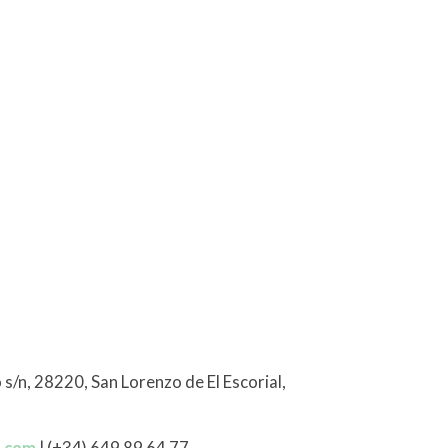
 s/n, 28220, San Lorenzo de El Escorial,
l.com
| (+34) 649 89 64 77