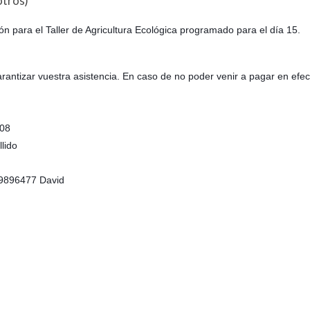
otros)
pción para el Taller de Agricultura Ecológica programado para el día 15.
arantizar vuestra asistencia. En caso de no poder venir a pagar en ef
708
llido
49896477 David