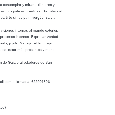
ra contemplar y mirar quién eres y
as fotográficas creativas. Disfrutar del
artirte sin culpa ni vergüenza y a
 visiones internas al mundo exterior.
s procesos internos. Expresar Verdad,
ito, ¡ojo!-. Manejar el lenguaje
iales, estar más presentes y menos
ín de Gaia o alrededores de San
.
ail.com o llamad al 622901806.
zco?