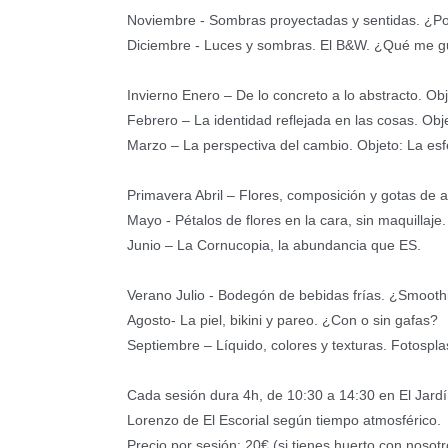
Noviembre - Sombras proyectadas y sentidas. ¿Po
Diciembre - Luces y sombras. El B&W. ¿Qué me g
Invierno Enero – De lo concreto a lo abstracto. Obje
Febrero – La identidad reflejada en las cosas. Obje
Marzo – La perspectiva del cambio. Objeto: La esf
Primavera Abril – Flores, composición y gotas de 
Mayo - Pétalos de flores en la cara, sin maquillaje.
Junio – La Cornucopia, la abundancia que ES.
Verano Julio - Bodegón de bebidas frías. ¿Smoot
Agosto- La piel, bikini y pareo. ¿Con o sin gafas?
Septiembre – Líquido, colores y texturas. Fotospla
Cada sesión dura 4h, de 10:30 a 14:30 en El Jard
Lorenzo de El Escorial según tiempo atmosférico.
Precio por sesión: 20€ (si tienes huerto con nosotr