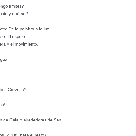
ngo límites?
usta y qué no?
to: De la palabra a la luz.
to: El espejo.
era y el movimiento.
agua.
hie o Cerveza?
sh!
ín de Gaia o alrededores de San
os) y 30€ (para el resto).