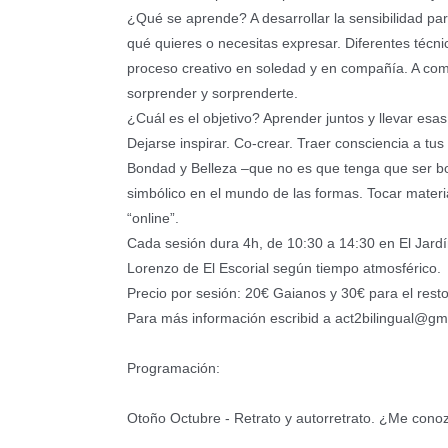
¿Qué se aprende? A desarrollar la sensibilidad pa
qué quieres o necesitas expresar. Diferentes técnic
proceso creativo en soledad y en compañía. A comp
sorprender y sorprenderte.
¿Cuál es
el objetivo? Aprender juntos y llevar esas
Dejarse inspirar. Co-crear. Traer consciencia a tu
Bondad y Belleza –que no es que tenga que ser bon
simbólico en el mundo de las formas. Tocar mater
“online”.
Cada sesión dura 4h, de 10:30 a 14:30 en El Jard
Lorenzo de El Escorial según tiempo atmosférico.
Precio por sesión: 20€ Gaianos y 30€ para el resto
Para más información escribid a act2bilingual@gm
Programación:
Otoño Octubre - Retrato y autorretrato. ¿Me cono