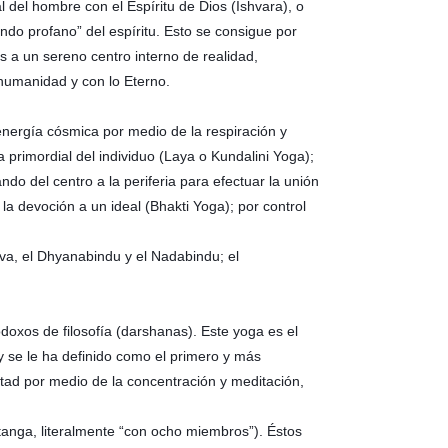
al del hombre con el Espíritu de Dios (Ishvara), o
do profano” del espíritu. Esto se consigue por
os a un sereno centro interno de realidad,
 humanidad y con lo Eterno.
energía cósmica por medio de la respiración y
 primordial del individuo (Laya o Kundalini Yoga);
do del centro a la periferia para efectuar la unión
la devoción a un ideal (Bhakti Yoga); por control
tva, el Dhyanabindu y el Nadabindu; el
odoxos de filosofía (darshanas). Este yoga es el
y se le ha definido como el primero y más
untad por medio de la concentración y meditación,
tanga, literalmente “con ocho miembros”). Éstos