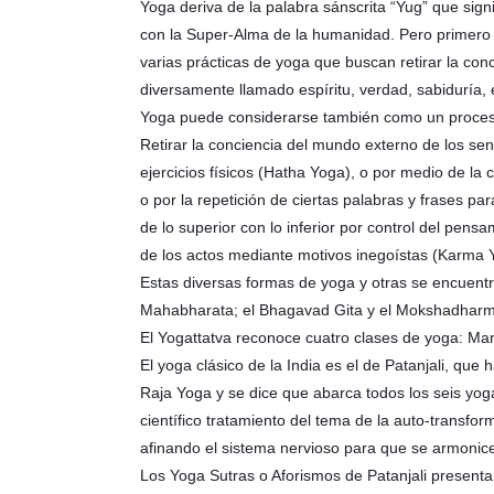
Yoga deriva de la palabra sánscrita “Yug” que signif
con la Super-Alma de la humanidad. Pero primero d
varias prácticas de yoga que buscan retirar la conc
diversamente llamado espíritu, verdad, sabiduría, 
Yoga puede considerarse también como un proceso 
Retirar la conciencia del mundo externo de los sen
ejercicios físicos (Hatha Yoga), o por medio de la
o por la repetición de ciertas palabras y frases p
de lo superior con lo inferior por control del pen
de los actos mediante motivos inegoístas (Karma 
Estas diversas formas de yoga y otras se encuentr
Mahabharata; el Bhagavad Gita y el Mokshadharma
El Yogattatva reconoce cuatro clases de yoga: Ma
El yoga clásico de la India es el de Patanjali, qu
Raja Yoga y se dice que abarca todos los seis yog
científico tratamiento del tema de la auto-transfor
afinando el sistema nervioso para que se armonice
Los Yoga Sutras o Aforismos de Patanjali presenta